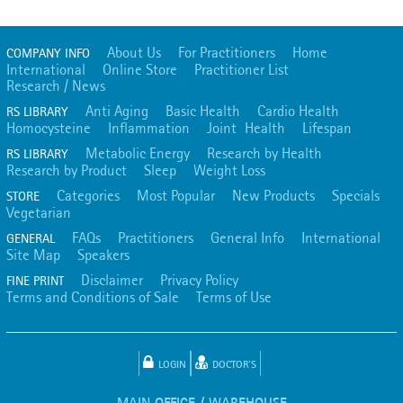
About Us
For Practitioners
Home
COMPANY INFO
International
Online Store
Practitioner List
Research / News
Anti Aging
Basic Health
Cardio Health
RS LIBRARY
Homocysteine
Inflammation
Joint Health
Lifespan
Metabolic Energy
Research by Health
RS LIBRARY
Research by Product
Sleep
Weight Loss
Categories
Most Popular
New Products
Specials
STORE
Vegetarian
FAQs
Practitioners
General Info
International
GENERAL
Site Map
Speakers
Disclaimer
Privacy Policy
FINE PRINT
Terms and Conditions of Sale
Terms of Use
LOGIN
DOCTOR'S
MAIN OFFICE / WAREHOUSE