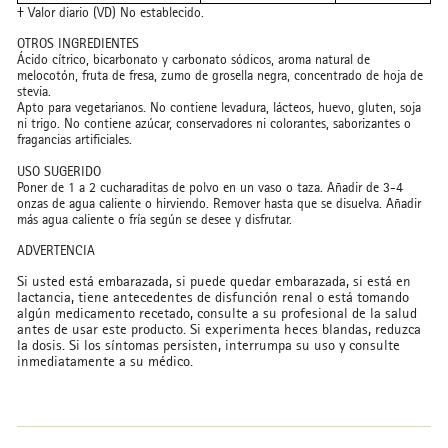
† Valor diario (VD) No establecido.
OTROS INGREDIENTES
Ácido cítrico, bicarbonato y carbonato sódicos, aroma natural de
melocotón, fruta de fresa, zumo de grosella negra, concentrado de hoja de
stevia.
Apto para vegetarianos. No contiene levadura, lácteos, huevo, gluten, soja
ni trigo. No contiene azúcar, conservadores ni colorantes, saborizantes o
fragancias artificiales.
USO SUGERIDO
Poner de 1 a 2 cucharaditas de polvo en un vaso o taza. Añadir de 3-4
onzas de agua caliente o hirviendo. Remover hasta que se disuelva. Añadir
más agua caliente o fría según se desee y disfrutar.
ADVERTENCIA
Si usted está embarazada, si puede quedar embarazada, si está en
lactancia, tiene antecedentes de disfunción renal o está tomando
algún medicamento recetado, consulte a su profesional de la salud
antes de usar este producto. Si experimenta heces blandas, reduzca
la dosis. Si los síntomas persisten, interrumpa su uso y consulte
inmediatamente a su médico.