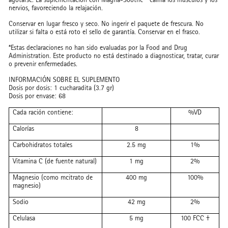
nervios, favoreciendo la relajación.
Conservar en lugar fresco y seco. No ingerir el paquete de frescura. No
utilizar si falta o está roto el sello de garantía. Conservar en el frasco.
*Estas declaraciones no han sido evaluadas por la Food and Drug
Administration. Este producto no está destinado a diagnosticar, tratar, curar
o prevenir enfermedades.
INFORMACIÓN SOBRE EL SUPLEMENTO
Dosis por dosis: 1 cucharadita (3.7 gr)
Dosis por envase: 68
Cada ración contiene:
%VD
Calorías
8
Carbohidratos totales
2.5 mg
1%
Vitamina C (de fuente natural)
1 mg
2%
Magnesio (como mcitrato de
400 mg
100%
magnesio)
Sodio
42 mg
2%
Celulasa
5 mg
100 FCC
†