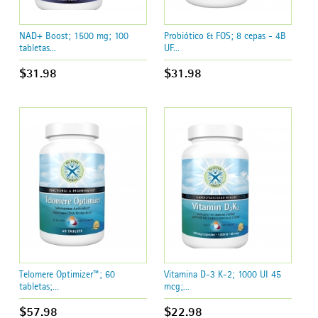
NAD+ Boost; 1500 mg; 100
Probiótico & FOS; 8 cepas - 4B
tabletas...
UF...
$31.98
$31.98
Telomere Optimizer™; 60
Vitamina D-3 K-2; 1000 UI 45
tabletas;...
mcg;...
$57.98
$22.98