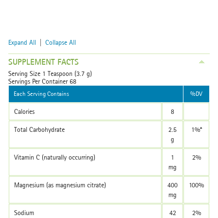
Expand All
|
Collapse All
SUPPLEMENT FACTS
Serving Size 1 Teaspoon (3.7 g)
Servings Per Container 68
Each Serving Contains
%DV
Calories
8
Total Carbohydrate
2.5
1%*
g
Vitamin C (naturally occurring)
1
2%
mg
Magnesium (as magnesium citrate)
400
100%
mg
Sodium
42
2%