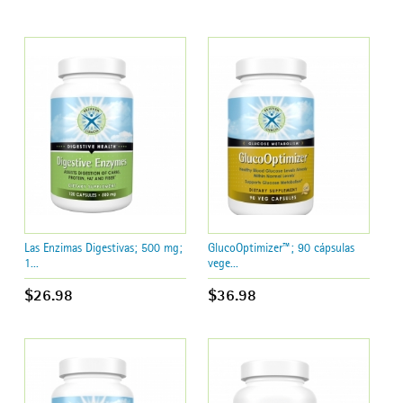
Las Enzimas Digestivas; 500 mg;
GlucoOptimizer™; 90 cápsulas
1...
vege...
$26.98
$36.98