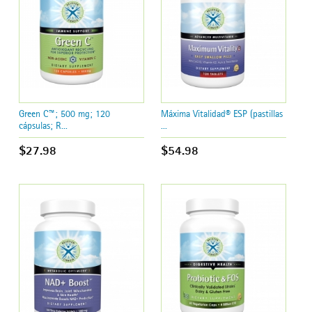
Green C™; 500 mg; 120
Máxima Vitalidad® ESP (pastillas
cápsulas; R...
...
$27.98
$54.98