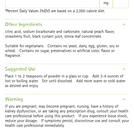
mg
*Percent Daily Values (%DV) are based on a 2,000 calorie diet.
Other Ingredients
citric acid, sodium bicarbonate and carbonate, natural peach flavor,
strawberry fruit, black currant juice, stevia leaf concentrate.
Suitable for vegetarians. Contains no yeast, dairy, egg, gluten, soy or
wheat. Contains no sugar, preservatives or artificial color, flavor or
fragrance.
Suggested Use
Place 1 to 2 teaspoons of powder in a glass or cup. Add 3-4 ounces of
hot or boiling water. Stir until dissolved. Add more warm or cold water
as desired and enjoy.
Warning
If you are pregnant, may become pregnant, nursing, have a history of
kidney dysfunction, or are taking any prescription drug, consult your health
care professional before using this product. If you experience loose stools,
reduce your dosage. If symptoms persist, discontinue use and consult your
health care professional immediately.