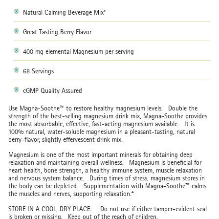
Natural Calming Beverage Mix*
Great Tasting Berry Flavor
400 mg elemental Magnesium per serving
68 Servings
cGMP Quality Assured
Use Magna-Soothe™ to restore healthy magnesium levels. Double the
strength of the best-selling magnesium drink mix, Magna-Soothe provides
the most absorbable, effective, fast-acting magnesium available. It is
100% natural, water-soluble magnesium in a pleasant-tasting, natural
berry-flavor, slightly effervescent drink mix.
Magnesium is one of the most important minerals for obtaining deep
relaxation and maintaining overall wellness. Magnesium is beneficial for
heart health, bone strength, a healthy immune system, muscle relaxation
and nervous system balance. During times of stress, magnesium stores in
the body can be depleted. Supplementation with Magna-Soothe™ calms
the muscles and nerves, supporting relaxation.*
STORE IN A COOL, DRY PLACE. Do not use if either tamper-evident seal
is broken or missing. Keep out of the reach of children.